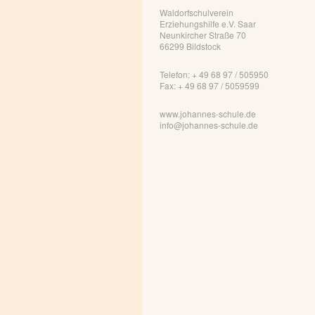
Waldorfschulverein
Erziehungshilfe e.V. Saar
Neunkircher Straße 70
66299 Bildstock
Telefon: + 49 68 97 / 505950
Fax: + 49 68 97 / 5059599
www.johannes-schule.de
info@johannes-schule.de